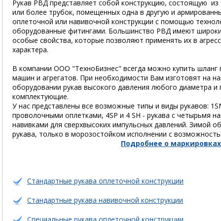
Рукав РВД представляет собой конструкцию, состоящую из
или более трубок, помещенных одна в другую и армированн
оплеточной или навивочной конструкции с помощью технол
оборудованные фитингами. Большинство РВД имеют широки
особые свойства, которые позволяют применять их в агрес
характера.
В компании ООО "ТехноБизнес" всегда можно купить шланг 
машин и агрегатов. При необходимости Вам изготовят на н
оборудовании рукав высокого давления любого диаметра и
комплектующие.
У нас представлены все возможные типы и виды рукавов: 1SN
проволочными оплетками, 4SP и 4 SH - рукава с четырьмя на
навивками для сверхвысоких импульсных давлений. Зимой о
рукава, только в морозостойком исполнении с возможностью
Подробнее о маркировках
Стандартные рукава оплеточной конструкции
Стандартные рукава навивочной конструкции
Специальные рукава оплеточной конструкции