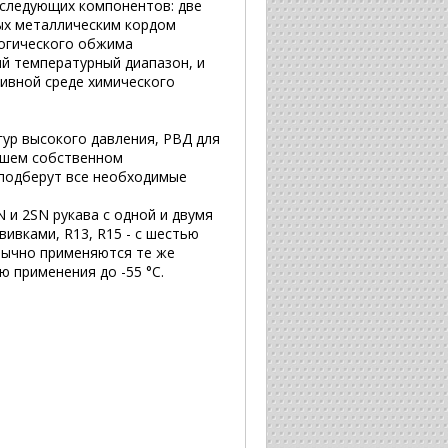
 следующих компонентов: две
ых металлическим кордом
огического обжима
й температурный диапазон, и
сивной среде химического
гур высокого давления, РВД для
ашем собственном
 подберут все необходимые
 и 2SN рукава с одной и двумя
вивками, R13, R15 - с шестью
бычно применяются те же
 применения до -55 °С.