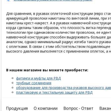
Для сравнения, в рукавах оплеточной конструкции (евро ста
армирующей проволоки намотаны по винтовой линии, при э
намотаны крест-накрест. А в рукавах навивочной конструкци
корда сделаны таким образом, что плоскость витка перпенд
технологии при одинаковом количестве проволоки, ее иден
навивочной конструкции способен выдерживать большее да
аналогом, однако минимальный радиус изгиба такого рукава
с оплетками. В связи с этим обстоятельством подавляюще
высокого давления выполняется с применением оплеток, а н
В нашем магазине вы можете приобрести:
фитинги и муфты для РВД
трубные соединения
оборудование для производства рукавов высокого да
пластиковую и текстильную защиту для РВД
Продукция
О компании
Вопрос - Ответ
Вакан