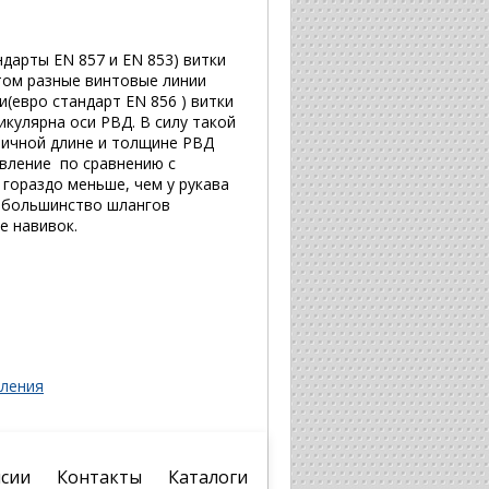
ндарты EN 857 и EN 853) витки
том разные винтовые линии
и(евро стандарт EN 856 ) витки
икулярна оси РВД. В силу такой
тичной длине и толщине РВД
вление по сравнению с
 гораздо меньше, чем у рукава
е большинство шлангов
е навивок.
вления
сии
Контакты
Каталоги