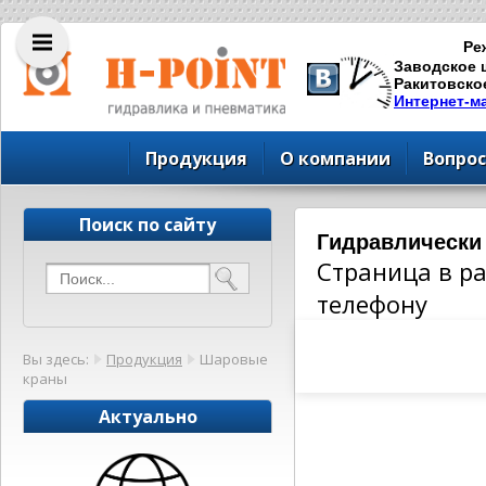
Ре
Заводское ш
Ракитовское
Интернет-м
Продукция
О компании
Вопрос
Поиск по сайту
Гидравлически
Страница в р
телефону
Вы здесь:
Продукция
Шаровые
краны
Актуально