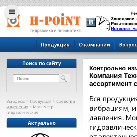
Ре
Заводское ш
Ракитовское
Интернет-м
Продукция
О компании
Вопрос
Поиск по сайту
Контрольно из
Компания Тех
ассортимент 
Вся продукци
Вы здесь:
Продукция
Средства
вибрациям, и
измерения
Манометры
гидравлические
давления. Мо
Актуально
гидравлическ
от электриче