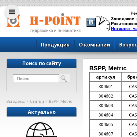
Ре
Заводское ш
Ракитовское
Интернет-м
Продукция
О компании
Вопрос
Поиск по сайту
BSPP, Metric
артикул
бре
804601
CA
804602
CA
Вы здесь:
Статьи
BSPP, Metric
804603
CA
Актуально
804604
CA
804605
CA
804607
CA