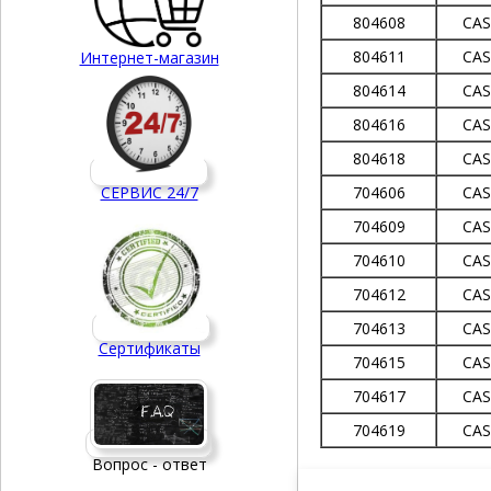
804608
CA
804611
CA
Интернет-магазин
804614
CA
804616
CA
804618
CA
СЕРВИС 24/7
704606
CA
704609
CA
704610
CA
704612
CA
704613
CA
Сертификаты
704615
CA
704617
CA
704619
CA
Вопрос - ответ